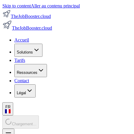
Skip to content
Aller au contenu principal
TheJobBooster.cloud
TheJobBooster.cloud
Accueil
Solutions
Tarifs
Ressources
Contact
Légal
FR
Chargement...